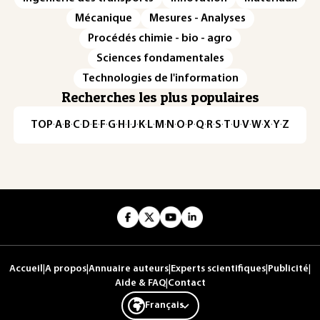
Mécanique
Mesures - Analyses
Procédés chimie - bio - agro
Sciences fondamentales
Technologies de l'information
Recherches les plus populaires
TOP
·
A
·
B
·
C
·
D
·
E
·
F
·
G
·
H
·
I
·
J
·
K
·
L
·
M
·
N
·
O
·
P
·
Q
·
R
·
S
·
T
·
U
·
V
·
W
·
X
·
Y
·
Z
Accueil
|
A propos
|
Annuaire auteurs
|
Experts scientifiques
|
Publicité
|
Aide & FAQ
|
Contact
Français