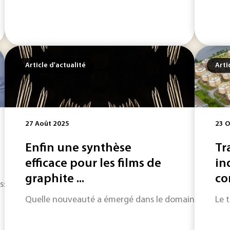
Article d'actualité
Arti
27 Août 2025
23 O
Enfin une synthèse
Tr
efficace pour les films de
ind
graphite ...
co
ssentiels à la vie. Pourtant, malgré son apparente abondance, 
Quelle nouveauté a émergé dans le domaine des matéri
Le 