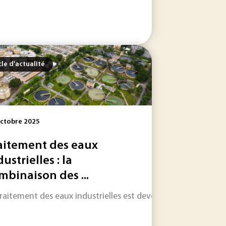
cle d'actualité
ctobre 2025
aitement des eaux
ustrielles : la
mbinaison des ...
sa disponibilité réelle et sa qualité se dégradent à...
aux en ce mois d'août ? Des films de graphite à gros grains
traitement des eaux industrielles est devenu un enjeu strat