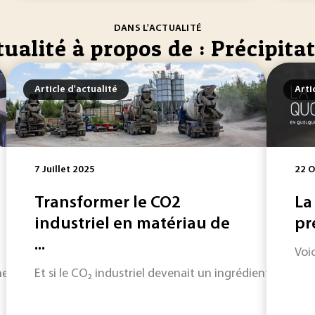
DANS L'ACTUALITÉ
ualité à propos de : Précipita
Article d'actualité
Arti
7 Juillet 2025
22 O
Transformer le CO2
La
industriel en matériau de
pr
...
Voic
information toujours plus riche, Techniques de l'Ingénieur 
Et si le CO₂ industriel devenait un ingrédient clé d