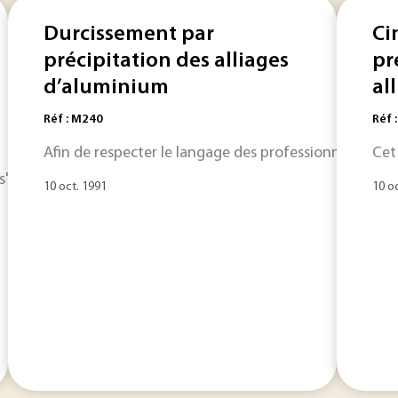
Durcissement par
Ci
précipitation des alliages
pr
d’aluminium
al
Réf : M240
Réf 
Afin de respecter le langage des professionnels, nous
Cet
e s'accompagne de précipitation de nitrures qui assurent l
10 oct. 1991
10 o