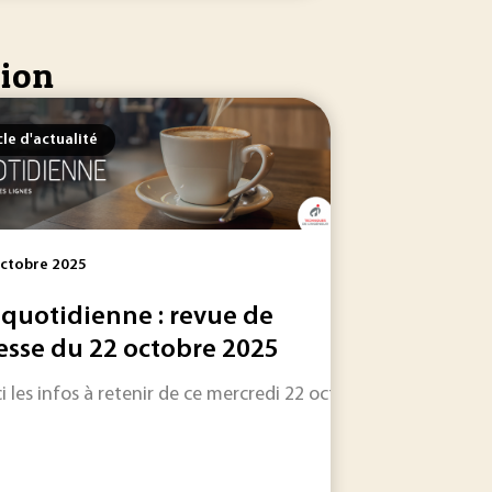
tion
cle d'actualité
ctobre 2025
 quotidienne : revue de
esse du 22 octobre 2025
i les infos à retenir de ce mercredi 22 octobre : une sélection
s'associe au Réseau National des Ecoles Doctorales - Science
e nos matériaux de construction ? Des chercheurs ont mis au 