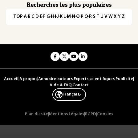
Recherches les plus populaires
TOP
·
A
·
B
·
C
·
D
·
E
·
F
·
G
·
H
·
I
·
J
·
K
·
L
·
M
·
N
·
O
·
P
·
Q
·
R
·
S
·
T
·
U
·
V
·
W
·
X
·
Y
·
Z
Accueil
|
A propos
|
Annuaire auteurs
|
Experts scientifiques
|
Publicité
|
Aide & FAQ
|
Contact
Français
Plan du site
|
Mentions Légales
|
RGPD
|
Cookies