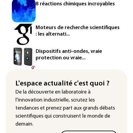
Véhicules de livraison autonomes: la
8 réactions chimiques incroyables
France ouvre la voie à leur
homologation
Iris³: Eutelsat investira 3,4 milliards
Moteurs de recherche scientifiques
d'euros dans la future constellation
: les alternati...
européenne
Le magazine VSD racheté par
Dispositifs anti-ondes, vraie
l'entrepreneur Vianney d'Alançon
protection ou vraie...
La production française de maïs
attendue au plus bas depuis 1980
L'espace actualité c'est quoi ?
"Retour en force" progressif de la
De la découverte en laboratoire à
chaleur dans les prochains jours en
l'innovation industrielle, scrutez les
France
tendances
et prenez part aux
grands débats
scientifiques
qui construisent le monde de
demain.