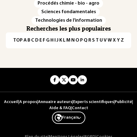
Procédés chimie - bio - agro
Sciences fondamentales
Technologies de l'information
Recherches les plus populaires
TOP
·
A
·
B
·
C
·
D
·
E
·
F
·
G
·
H
·
I
·
J
·
K
·
L
·
M
·
N
·
O
·
P
·
Q
·
R
·
S
·
T
·
U
·
V
·
W
·
X
·
Y
·
Z
Accueil
|
A propos
|
Annuaire auteurs
|
Experts scientifiques
|
Publicité
|
Aide & FAQ
|
Contact
Français
Plan du site
|
Mentions Légales
|
RGPD
|
Cookies