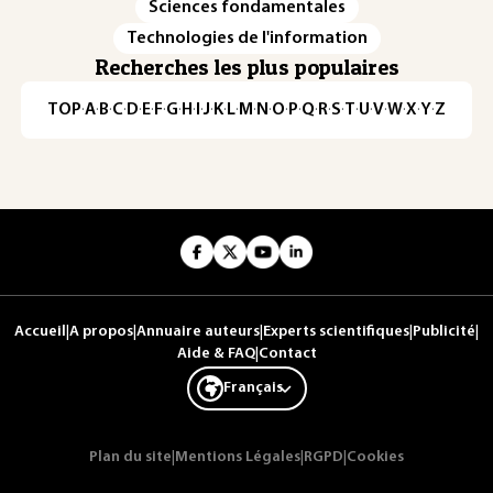
Sciences fondamentales
Technologies de l'information
Recherches les plus populaires
TOP
·
A
·
B
·
C
·
D
·
E
·
F
·
G
·
H
·
I
·
J
·
K
·
L
·
M
·
N
·
O
·
P
·
Q
·
R
·
S
·
T
·
U
·
V
·
W
·
X
·
Y
·
Z
Accueil
|
A propos
|
Annuaire auteurs
|
Experts scientifiques
|
Publicité
|
Aide & FAQ
|
Contact
Français
Plan du site
|
Mentions Légales
|
RGPD
|
Cookies