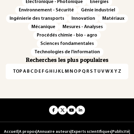
Électronique - Photonique
Énergies
Environnement - Sécurité
Génie industriel
Ingénierie des transports
Innovation
Matériaux
Mécanique
Mesures - Analyses
Procédés chimie - bio - agro
Sciences fondamentales
Technologies de l'information
Recherches les plus populaires
TOP
·
A
·
B
·
C
·
D
·
E
·
F
·
G
·
H
·
I
·
J
·
K
·
L
·
M
·
N
·
O
·
P
·
Q
·
R
·
S
·
T
·
U
·
V
·
W
·
X
·
Y
·
Z
Accueil
|
A propos
|
Annuaire auteurs
|
Experts scientifiques
|
Publicité
|