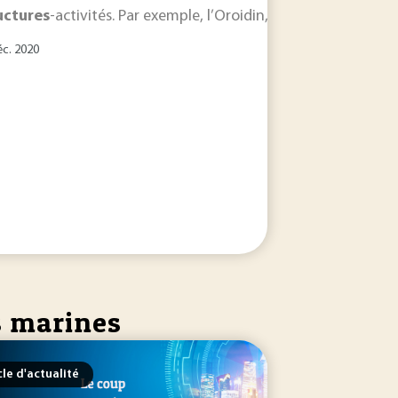
uctures
-activités. Par exemple, l’Oroidin, un alcaloïde isolé
éc. 2020
s marines
cle d'actualité