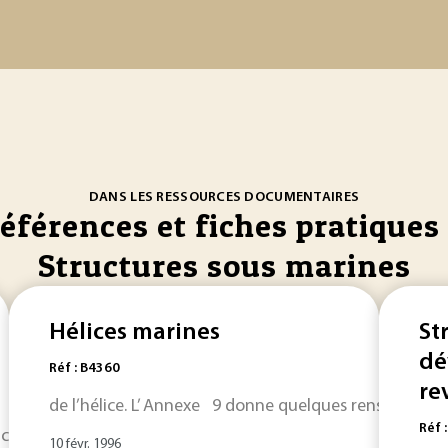
DANS LES RESSOURCES DOCUMENTAIRES
références et fiches pratiques 
Structures sous marines
Hélices marines
St
dé
Réf : B4360
re
de l’hélice. L’ Annexe 9 donne quelques renseignemen
Réf 
alcul des
structures
marines
et la durabilité sont autant d’
10 févr. 1996