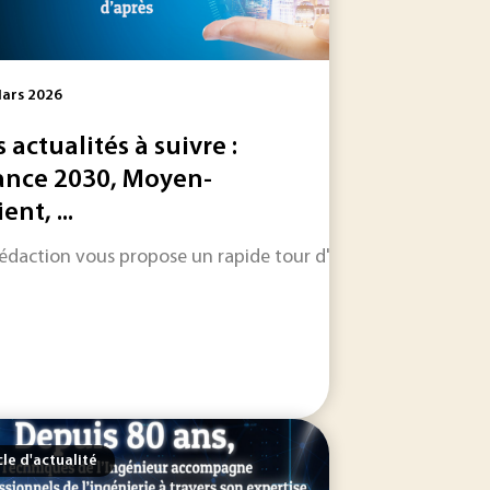
ars 2026
s actualités à suivre :
ance 2030, Moyen-
ent, ...
es équipements et accélère leur vieillissement. Elle...
té de Virginie affirme avoir mis en évidence un phénomène ju
rédaction vous propose un rapide tour d'horizon sur les inform
cle d'actualité