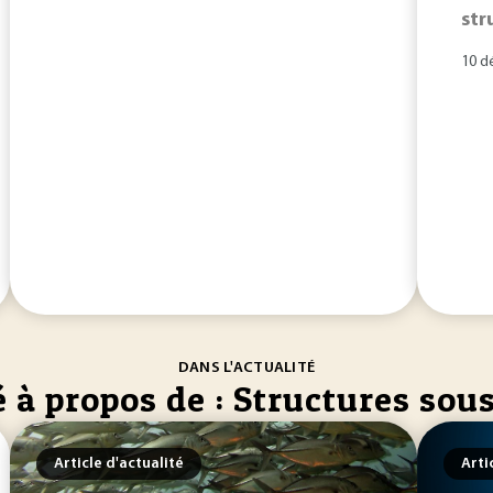
str
10 d
DANS L'ACTUALITÉ
é à propos de : Structures sou
Article d'actualité
Arti