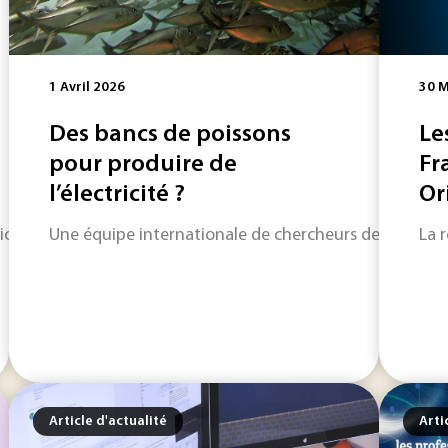
1 Avril 2026
30 M
Des bancs de poissons
Le
pour produire de
Fr
l’électricité ?
Ori
n touche l’ensemble des secteurs industriels. Elle fragilise l
Une équipe internationale de chercheurs de l'universi
La 
Article d'actualité
Arti