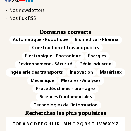
Nos newsletters
Nos flux RSS
Domaines couverts
Automatique - Robotique
Biomédical - Pharma
Construction et travaux publics
Électronique - Photonique
Énergies
Environnement - Sécurité
Génie industriel
Ingénierie des transports
Innovation
Matériaux
Mécanique
Mesures - Analyses
Procédés chimie - bio - agro
Sciences fondamentales
Technologies de l'information
Recherches les plus populaires
TOP
·
A
·
B
·
C
·
D
·
E
·
F
·
G
·
H
·
I
·
J
·
K
·
L
·
M
·
N
·
O
·
P
·
Q
·
R
·
S
·
T
·
U
·
V
·
W
·
X
·
Y
·
Z