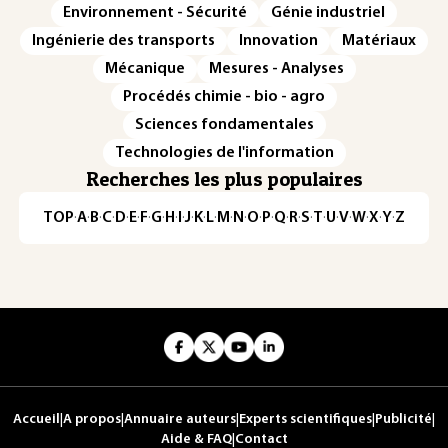
Environnement - Sécurité
Génie industriel
Ingénierie des transports
Innovation
Matériaux
Mécanique
Mesures - Analyses
Procédés chimie - bio - agro
Sciences fondamentales
Technologies de l'information
Recherches les plus populaires
TOP
·
A
·
B
·
C
·
D
·
E
·
F
·
G
·
H
·
I
·
J
·
K
·
L
·
M
·
N
·
O
·
P
·
Q
·
R
·
S
·
T
·
U
·
V
·
W
·
X
·
Y
·
Z
Accueil
|
A propos
|
Annuaire auteurs
|
Experts scientifiques
|
Publicité
|
Aide & FAQ
|
Contact