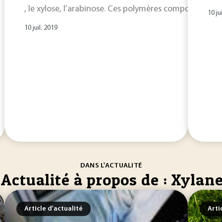
, le xylose, l’arabinose. Ces polymères comportent d
10 ju
10 juil. 2019
DANS L'ACTUALITÉ
Actualité à propos de : Xylan
Article d'actualité
Arti