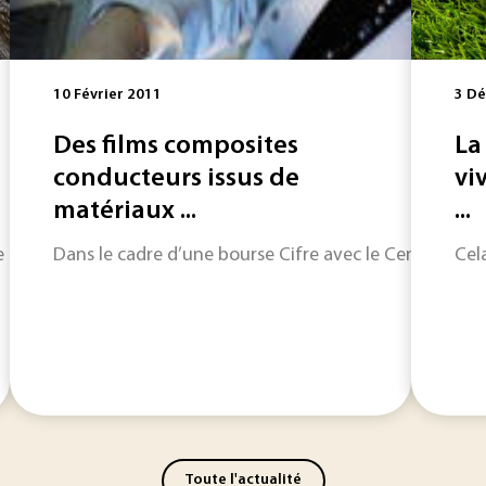
10 Février 2011
3 D
Des films composites
La
conducteurs issus de
vi
matériaux ...
...
e nouvelle enzyme issue d’un champignon qui permet d’envis
Dans le cadre d’une bourse Cifre avec le Centre Techn
Cel
Toute l'actualité