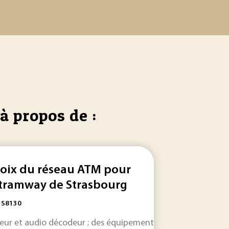
à propos de :
oix du réseau ATM pour
 tramway de Strasbourg
: S8130
e... ne peuvent agir que lorsque la chaîne de
eur et audio décodeur ; des équipements
Xylan
xylane
OmniSwitch 
n’est pas 