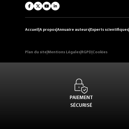
Accueil
|
A propos
|
Annuaire auteurs
|
Experts scientifiques
Plan du site
|
Mentions Légales
|
RGPD
|
Cookies
PAIEMENT
SÉCURISÉ