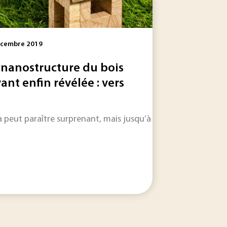
écembre 2019
 nanostructure du bois
vant enfin révélée : vers
ager la dégradation efficace et moins coûteuse du xylane,..
ique du Papier, une thèse de doctorat de Grenoble INP relat
a peut paraître surprenant, mais jusqu’à présent, on ne savai