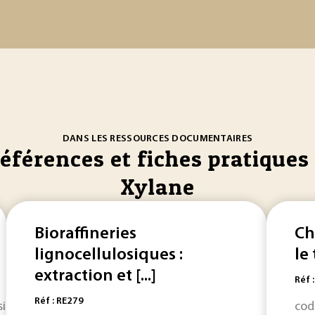
DANS LES RESSOURCES DOCUMENTAIRES
références et fiches pratiques 
Xylane
Bioraffineries
Ch
lignocellulosiques :
le
extraction et [...]
Réf 
Réf : RE279
sidus de la chaîne principale de
xylane
. Les sites de coupur
cod