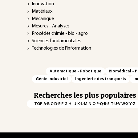
Innovation
Matériaux
Mécanique
Mesures - Analyses
Procédés chimie - bio - agro
Sciences fondamentales
Technologies de l'information
Automatique - Robotique
Biomédical - 
Génie industriel
Ingénierie des transports
In
Recherches les plus populaires
·
·
·
·
·
·
·
·
·
·
·
·
·
·
·
·
·
·
·
·
·
·
·
·
·
·
TOP
A
B
C
D
E
F
G
H
I
J
K
L
M
N
O
P
Q
R
S
T
U
V
W
X
Y
Z