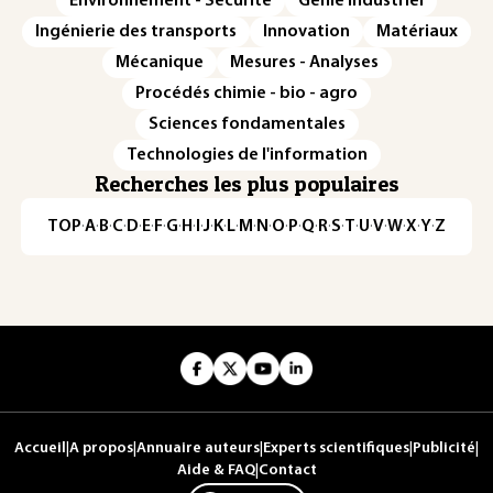
Environnement - Sécurité
Génie industriel
Ingénierie des transports
Innovation
Matériaux
Mécanique
Mesures - Analyses
Procédés chimie - bio - agro
Sciences fondamentales
Technologies de l'information
Recherches les plus populaires
TOP
·
A
·
B
·
C
·
D
·
E
·
F
·
G
·
H
·
I
·
J
·
K
·
L
·
M
·
N
·
O
·
P
·
Q
·
R
·
S
·
T
·
U
·
V
·
W
·
X
·
Y
·
Z
Accueil
|
A propos
|
Annuaire auteurs
|
Experts scientifiques
|
Publicité
|
Aide & FAQ
|
Contact