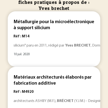
fiches pratiques à propos de :
Yves brechet
Métallurgie pour la microélectronique
à support silicium
Réf : M14
silicium" paru en 2011, rédigé par
Yves
BRECHET
, Dominiqu
10 juil. 2020
Matériaux architecturés élaborés par
fabrication additive
Réf : M4920
architecturés ASHBY (M.F.),
BRÉCHET
(Y.J.M.) - Designing h