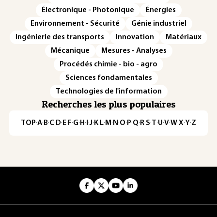
Électronique - Photonique
Énergies
Environnement - Sécurité
Génie industriel
Ingénierie des transports
Innovation
Matériaux
Mécanique
Mesures - Analyses
Procédés chimie - bio - agro
Sciences fondamentales
Technologies de l'information
Recherches les plus populaires
TOP
·
A
·
B
·
C
·
D
·
E
·
F
·
G
·
H
·
I
·
J
·
K
·
L
·
M
·
N
·
O
·
P
·
Q
·
R
·
S
·
T
·
U
·
V
·
W
·
X
·
Y
·
Z