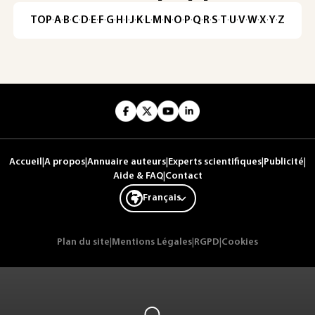
TOP
·
A
·
B
·
C
·
D
·
E
·
F
·
G
·
H
·
I
·
J
·
K
·
L
·
M
·
N
·
O
·
P
·
Q
·
R
·
S
·
T
·
U
·
V
·
W
·
X
·
Y
·
Z
Accueil
|
A propos
|
Annuaire auteurs
|
Experts scientifiques
|
Publicité
|
Aide & FAQ
|
Contact
Français
Plan du site
|
Mentions Légales
|
RGPD
|
Cookies