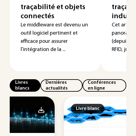
traçabilité et objets
traçabi
connectés
industr
Le middleware est devenu un
Cet articl
outil logiciel pertinent et
panorama d
efficace pour assurer
(depuis le 
l'intégration de la ...
RFID, jusqu’
Livres
Dernières
Conférences
blancs
actualités
en ligne
Livre blanc