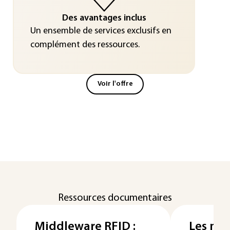
Des avantages inclus
Un ensemble de services exclusifs en
complément des ressources.
Voir l'offre
Ressources documentaires
Middleware RFID :
Les moy