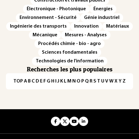
Construction et travaux publics
Électronique - Photonique
Énergies
Environnement - Sécurité
Génie industriel
Ingénierie des transports
Innovation
Matériaux
Mécanique
Mesures - Analyses
Procédés chimie - bio - agro
Sciences fondamentales
Technologies de l'information
Recherches les plus populaires
TOP
·
A
·
B
·
C
·
D
·
E
·
F
·
G
·
H
·
I
·
J
·
K
·
L
·
M
·
N
·
O
·
P
·
Q
·
R
·
S
·
T
·
U
·
V
·
W
·
X
·
Y
·
Z