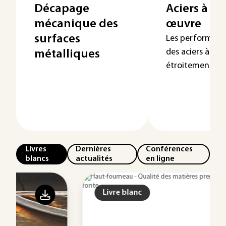
Décapage
Aciers à ou
mécanique des
œuvre
surfaces
Les performance
des aciers à out
métalliques
étroitement dép
Livres
Dernières
Conférences
blancs
actualités
en ligne
Livre blanc