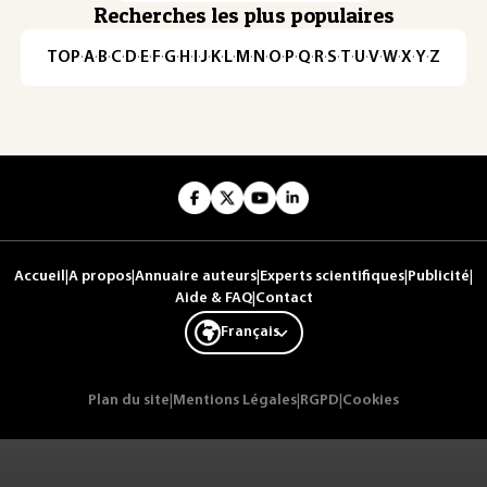
Recherches les plus populaires
TOP
·
A
·
B
·
C
·
D
·
E
·
F
·
G
·
H
·
I
·
J
·
K
·
L
·
M
·
N
·
O
·
P
·
Q
·
R
·
S
·
T
·
U
·
V
·
W
·
X
·
Y
·
Z
Accueil
|
A propos
|
Annuaire auteurs
|
Experts scientifiques
|
Publicité
|
Aide & FAQ
|
Contact
Français
Plan du site
|
Mentions Légales
|
RGPD
|
Cookies