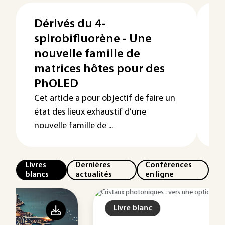
Dérivés du 4-
É
spirobifluorène - Une
L
nouvelle famille de
L
matrices hôtes pour des
L’
qu
PhOLED
an
Cet article a pour objectif de faire un
co
état des lieux exhaustif d’une
nouvelle famille de ...
Livres
Dernières
Conférences
blancs
actualités
en ligne
Livre blanc