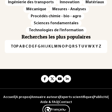
Ingénierie des transports
Innovation
Matériaux
Mécanique
Mesures - Analyses
Procédés chimie - bio - agro
Sciences fondamentales
Technologies de l'information
Recherches les plus populaires
TOP
·
A
·
B
·
C
·
D
·
E
·
F
·
G
·
H
·
I
·
J
·
K
·
L
·
M
·
N
·
O
·
P
·
Q
·
R
·
S
·
T
·
U
·
V
·
W
·
X
·
Y
·
Z
Accueil
|
A propos
|
Annuaire auteurs
|
Experts scientifiques
|
Publicité
|
Aide & FAQ
|
Contact
Français