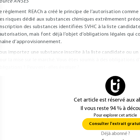
ource ANSES
e règlement REACh a créé le principe de l’autorisation comme
es risques dédié aux substances chimiques extrêmement préo
’inscription des substances identifiées SVHC à la liste candidate
’autorisation, mais font déjà l’objet d’obligations légales qui 
haîne d’approvisionnement.
ous importez une substance inscrite à la liste candidate ou un
our la mise sur le marché. Vous êtes soumis à des obligations d
bligations ? Peuvent-elles évoluer ?
Cet article est réservé aux 
Il vous reste 94 % à décou
Pour explorer cet article
Consulter l'extrait gratui
Déjà abonné ?