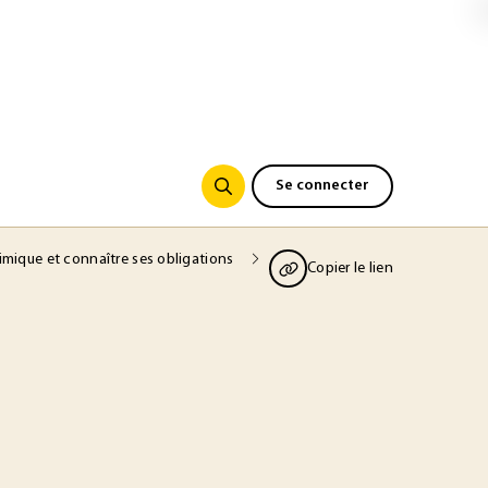
Se connecter
himique et connaître ses obligations
Copier le lien