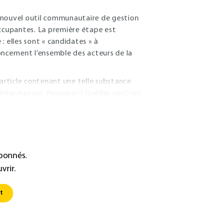
 nouvel outil communautaire de gestion
ccupantes. La première étape est
 : elles sont « candidates » à
concernent l’ensemble des acteurs de la
 article contenant une telle substance
’information. Pourquoi ? Quelles sont ces
abonnés.
vrir.
t