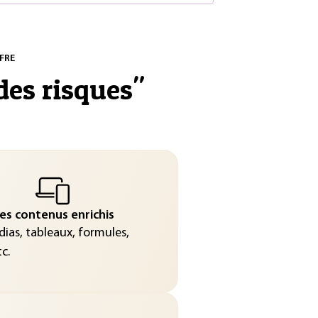
FRE
des risques
"
es contenus enrichis
ias, tableaux, formules,
c.