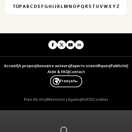
TOP
·
A
·
B
·
C
·
D
·
E
·
F
·
G
·
H
·
I
·
J
·
K
·
L
·
M
·
N
·
O
·
P
·
Q
·
R
·
S
·
T
·
U
·
V
·
W
·
X
·
Y
·
Z
Accueil
|
A propos
|
Annuaire auteurs
|
Experts scientifiques
|
Publicité
|
Aide & FAQ
|
Contact
Français
Plan du site
|
Mentions Légales
|
RGPD
|
Cookies