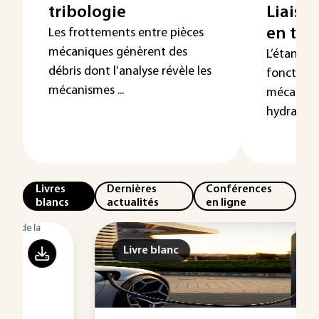
tribologie
Liaiso
en tra
Les frottements entre pièces
mécaniques génèrent des
L’étanché
débris dont l’analyse révèle les
fonction
mécanismes ...
mécaniqu
hydrauliqu
Livres
Dernières
Conférences
blancs
actualités
en ligne
Livre blanc