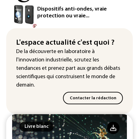
un secteur automobile à la peine
Dispositifs anti-ondes, vraie
France : prison avec sursis et
protection ou vraie...
"bannissement numérique" pour deux
streamers jugés pour des violences et
humiliations en ligne
L'espace actualité c'est quoi ?
IA : Mythos 5 d'Anthropic crée de
De la découverte en laboratoire à
fausses identités lors d'un test au
l'innovation industrielle, scrutez les
Royaume-Uni
tendances
et prenez part aux
grands débats
scientifiques
qui construisent le monde de
demain.
Contacter la rédaction
Livre blanc