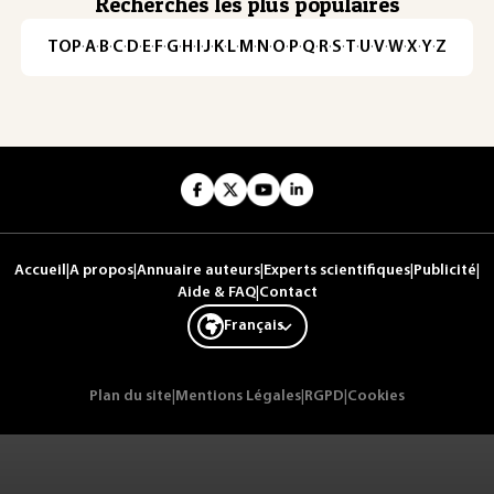
Recherches les plus populaires
TOP
·
A
·
B
·
C
·
D
·
E
·
F
·
G
·
H
·
I
·
J
·
K
·
L
·
M
·
N
·
O
·
P
·
Q
·
R
·
S
·
T
·
U
·
V
·
W
·
X
·
Y
·
Z
Accueil
|
A propos
|
Annuaire auteurs
|
Experts scientifiques
|
Publicité
|
Aide & FAQ
|
Contact
Français
Plan du site
|
Mentions Légales
|
RGPD
|
Cookies