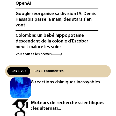
OpenAI
Google réorganise sa division IA: Demis
Hassabis passe la main, des stars s'en
vont
Colombie: un bébé hippopotame
descendant de la colonie d'Escobar
meurt malgré les soins
Voir toutes les brèves
Éclipse: une baisse temporaire de la
production d'électricité solaire
attendue en Europe
Les + vus
Les + commentés
L'Autriche bat son record absolu de
8 réactions chimiques incroyables
chaleur pour le deuxième jour d'affilée
Inde : Meta sommé de s'excuser après
le retrait d'une vidéo de Modi
Moteurs de recherche scientifiques
: les alternati...
La défense, voie de diversification pour