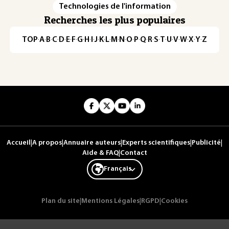
Technologies de l'information
Recherches les plus populaires
TOP
·
A
·
B
·
C
·
D
·
E
·
F
·
G
·
H
·
I
·
J
·
K
·
L
·
M
·
N
·
O
·
P
·
Q
·
R
·
S
·
T
·
U
·
V
·
W
·
X
·
Y
·
Z
Accueil
|
A propos
|
Annuaire auteurs
|
Experts scientifiques
|
Publicité
|
Aide & FAQ
|
Contact
Français
Plan du site
|
Mentions Légales
|
RGPD
|
Cookies