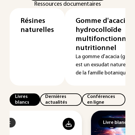
Ressources documentaires
Résines
Gomme d'acacia,
naturelles
hydrocolloïde
multifonctionnel 
nutritionnel
La gomme d'acacia (gomm
est un exsudat naturel vé
de la famille botanique des 
Livres
Dernières
Conférences
blancs
actualités
en ligne
Livre blanc