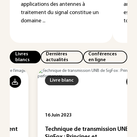
applications des antennes à
anten
traitement du signal constitue un
est i
domaine ...
tout ..
Livres
Dernières
Conférences
blancs
actualités
en ligne
Livre blanc
16 Juin 2023
Technique de transmission UNB de