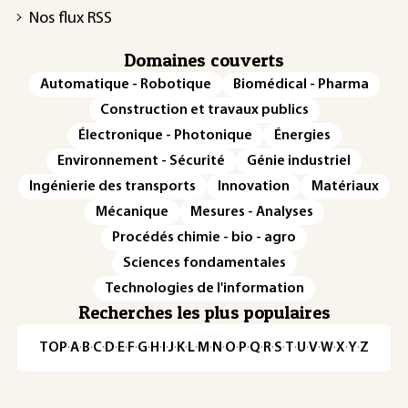
Nos flux RSS
Domaines couverts
Automatique - Robotique
Biomédical - Pharma
Construction et travaux publics
Électronique - Photonique
Énergies
Environnement - Sécurité
Génie industriel
Ingénierie des transports
Innovation
Matériaux
Mécanique
Mesures - Analyses
Procédés chimie - bio - agro
Sciences fondamentales
Technologies de l'information
Recherches les plus populaires
TOP
·
A
·
B
·
C
·
D
·
E
·
F
·
G
·
H
·
I
·
J
·
K
·
L
·
M
·
N
·
O
·
P
·
Q
·
R
·
S
·
T
·
U
·
V
·
W
·
X
·
Y
·
Z