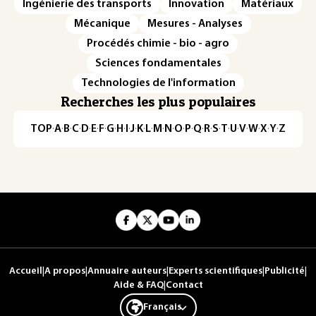
Ingénierie des transports
Innovation
Matériaux
Mécanique
Mesures - Analyses
Procédés chimie - bio - agro
Sciences fondamentales
Technologies de l'information
Recherches les plus populaires
TOP
·
A
·
B
·
C
·
D
·
E
·
F
·
G
·
H
·
I
·
J
·
K
·
L
·
M
·
N
·
O
·
P
·
Q
·
R
·
S
·
T
·
U
·
V
·
W
·
X
·
Y
·
Z
Accueil
|
A propos
|
Annuaire auteurs
|
Experts scientifiques
|
Publicité
|
Aide & FAQ
|
Contact
Français