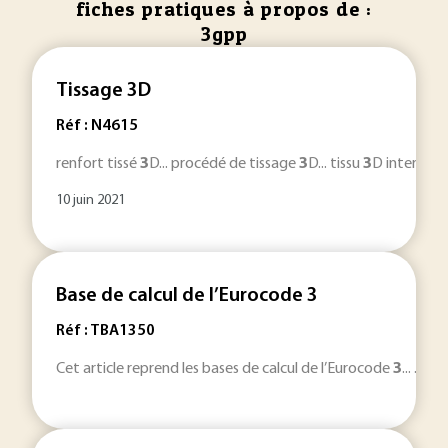
fiches pratiques à propos de :
3gpp
Tissage 3D
Réf : N4615
renfort tissé
3
D... procédé de tissage
3
D... tissu
3
D interlock
10 juin 2021
Base de calcul de l’Eurocode 3
Réf : TBA1350
Cet article reprend les bases de calcul de l’Eurocode
3
... . 