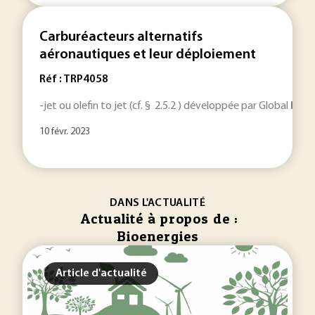
Carburéacteurs alternatifs
aéronautiques et leur déploiement
Réf : TRP4058
-jet ou olefin to jet (cf. § 2.5.2 ) développée par Global
Bioe
10 févr. 2023
DANS L'ACTUALITÉ
Actualité à propos de :
Bioenergies
Article d'actualité