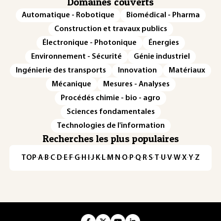
Domaines couverts
Automatique - Robotique
Biomédical - Pharma
Construction et travaux publics
Électronique - Photonique
Énergies
Environnement - Sécurité
Génie industriel
Ingénierie des transports
Innovation
Matériaux
Mécanique
Mesures - Analyses
Procédés chimie - bio - agro
Sciences fondamentales
Technologies de l'information
Recherches les plus populaires
TOP
·
A
·
B
·
C
·
D
·
E
·
F
·
G
·
H
·
I
·
J
·
K
·
L
·
M
·
N
·
O
·
P
·
Q
·
R
·
S
·
T
·
U
·
V
·
W
·
X
·
Y
·
Z