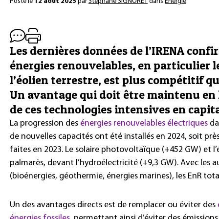
Posté le
12 août 2025
par
Stéphane SIGNORET
dans
Énergie
Les dernières données de l’IRENA confi
énergies renouvelables, en particulier l
l’éolien terrestre, est plus compétitif qu
Un avantage qui doit être maintenu en l
de ces technologies intensives en capita
La progression des
énergies renouvelables électriques
da
de nouvelles capacités ont été installés en 2024, soit prè
faites en 2023. Le solaire photovoltaïque (+452 GW) et 
palmarès, devant l’hydroélectricité (+9,3 GW). Avec les a
(bioénergies, géothermie, énergies marines), les EnR tot
Un des avantages directs est de remplacer ou éviter des
énergies fossiles
, permettant ainsi d’éviter des émission