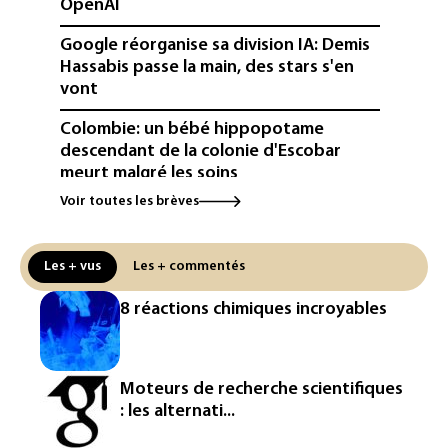
OpenAI
Google réorganise sa division IA: Demis
Hassabis passe la main, des stars s'en
vont
Colombie: un bébé hippopotame
descendant de la colonie d'Escobar
meurt malgré les soins
Voir toutes les brèves
Éclipse: une baisse temporaire de la
production d'électricité solaire
attendue en Europe
Les + vus
Les + commentés
L'Autriche bat son record absolu de
8 réactions chimiques incroyables
chaleur pour le deuxième jour d'affilée
Inde : Meta sommé de s'excuser après
le retrait d'une vidéo de Modi
Moteurs de recherche scientifiques
: les alternati...
La défense, voie de diversification pour
un secteur automobile à la peine