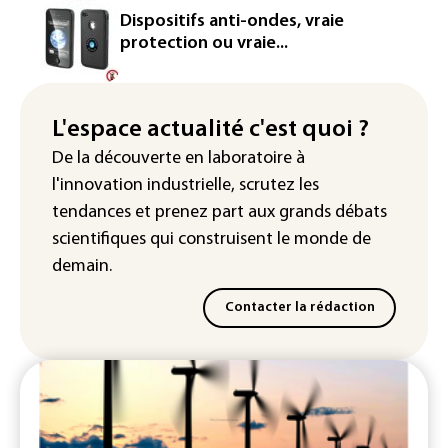
Dispositifs anti-ondes, vraie
France : prison avec sursis et
protection ou vraie...
"bannissement numérique" pour deux
streamers jugés pour des violences et
humiliations en ligne
L'espace actualité c'est quoi ?
IA : Mythos 5 d'Anthropic crée de
De la découverte en laboratoire à
fausses identités lors d'un test au
l'innovation industrielle, scrutez les
Royaume-Uni
tendances
et prenez part aux
grands débats
scientifiques
qui construisent le monde de
demain.
Contacter la rédaction