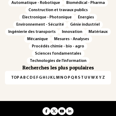
Automatique - Robotique
Biomédical - Pharma
Construction et travaux publics
Électronique - Photonique
Énergies
Environnement - Sécurité
Génie industriel
Ingénierie des transports
Innovation
Matériaux
Mécanique
Mesures - Analyses
Procédés chimie - bio - agro
Sciences fondamentales
Technologies de l'information
Recherches les plus populaires
TOP
·
A
·
B
·
C
·
D
·
E
·
F
·
G
·
H
·
I
·
J
·
K
·
L
·
M
·
N
·
O
·
P
·
Q
·
R
·
S
·
T
·
U
·
V
·
W
·
X
·
Y
·
Z