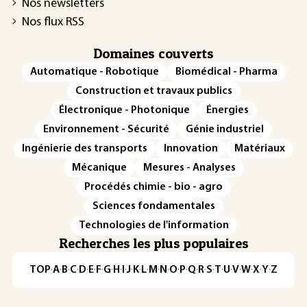
Nos newsletters
Nos flux RSS
Domaines couverts
Automatique - Robotique
Biomédical - Pharma
Construction et travaux publics
Électronique - Photonique
Énergies
Environnement - Sécurité
Génie industriel
Ingénierie des transports
Innovation
Matériaux
Mécanique
Mesures - Analyses
Procédés chimie - bio - agro
Sciences fondamentales
Technologies de l'information
Recherches les plus populaires
TOP
·
A
·
B
·
C
·
D
·
E
·
F
·
G
·
H
·
I
·
J
·
K
·
L
·
M
·
N
·
O
·
P
·
Q
·
R
·
S
·
T
·
U
·
V
·
W
·
X
·
Y
·
Z