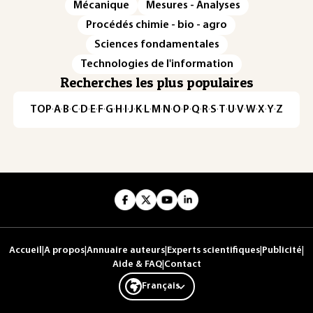
Mécanique
Mesures - Analyses
Procédés chimie - bio - agro
Sciences fondamentales
Technologies de l'information
Recherches les plus populaires
TOP
·
A
·
B
·
C
·
D
·
E
·
F
·
G
·
H
·
I
·
J
·
K
·
L
·
M
·
N
·
O
·
P
·
Q
·
R
·
S
·
T
·
U
·
V
·
W
·
X
·
Y
·
Z
Accueil
|
A propos
|
Annuaire auteurs
|
Experts scientifiques
|
Publicité
|
Aide & FAQ
|
Contact
Français