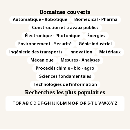
Domaines couverts
Automatique - Robotique
Biomédical - Pharma
Construction et travaux publics
Électronique - Photonique
Énergies
Environnement - Sécurité
Génie industriel
Ingénierie des transports
Innovation
Matériaux
Mécanique
Mesures - Analyses
Procédés chimie - bio - agro
Sciences fondamentales
Technologies de l'information
Recherches les plus populaires
TOP
·
A
·
B
·
C
·
D
·
E
·
F
·
G
·
H
·
I
·
J
·
K
·
L
·
M
·
N
·
O
·
P
·
Q
·
R
·
S
·
T
·
U
·
V
·
W
·
X
·
Y
·
Z