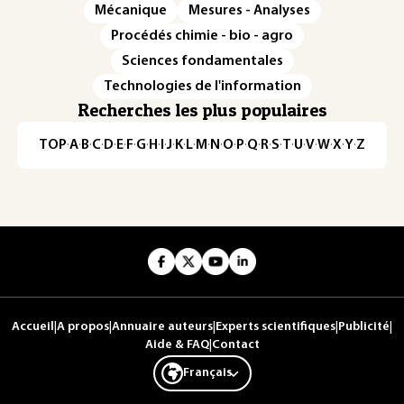
Mécanique
Mesures - Analyses
Procédés chimie - bio - agro
Sciences fondamentales
Technologies de l'information
Recherches les plus populaires
TOP
·
A
·
B
·
C
·
D
·
E
·
F
·
G
·
H
·
I
·
J
·
K
·
L
·
M
·
N
·
O
·
P
·
Q
·
R
·
S
·
T
·
U
·
V
·
W
·
X
·
Y
·
Z
Accueil
|
A propos
|
Annuaire auteurs
|
Experts scientifiques
|
Publicité
|
Aide & FAQ
|
Contact
Français