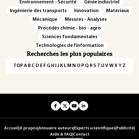
Environnement - Sécurité
Génie industriel
Ingénierie des transports
Innovation
Matériaux
Mécanique
Mesures - Analyses
Procédés chimie - bio - agro
Sciences fondamentales
Technologies de l'information
Recherches les plus populaires
TOP
·
A
·
B
·
C
·
D
·
E
·
F
·
G
·
H
·
I
·
J
·
K
·
L
·
M
·
N
·
O
·
P
·
Q
·
R
·
S
·
T
·
U
·
V
·
W
·
X
·
Y
·
Z
Accueil
|
A propos
|
Annuaire auteurs
|
Experts scientifiques
|
Publicité
|
Aide & FAQ
|
Contact