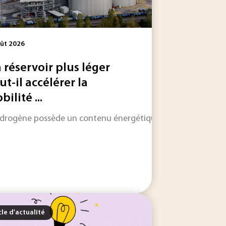
ût 2026
 réservoir plus léger
ut-il accélérer la
ilité ...
ter les contaminants déjà présents. Entre usages domestique
nsidérée comme l'une des principales voies de décarbonation 
ydrogène possède un contenu énergétique élevé rapporté à sa
cle d'actualité