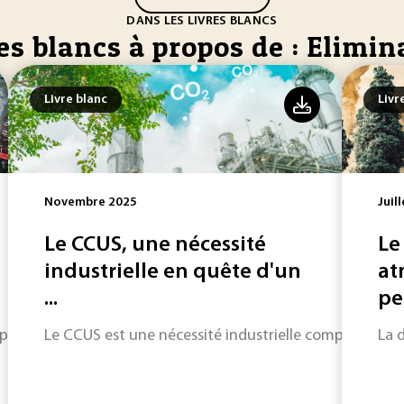
DANS LES LIVRES BLANCS
es blancs à propos de : Elimin
Livre blanc
Livr
Novembre 2025
Juil
Le CCUS, une nécessité
Le
industrielle en quête d'un
at
...
peu
plastique ? Retour les initiatives et les freins
Le CCUS est une nécessité industrielle complémentai
La 