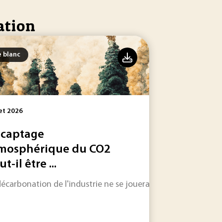
ation
e blanc
let 2026
 captage
mosphérique du CO2
t-il être ...
re aux efforts de décarbonation.
décarbonation de l'industrie ne se jouera pas uniquement su