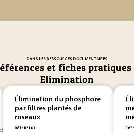
DANS LES RESSOURCES DOCUMENTAIRES
références et fiches pratiques 
Elimination
Élimination du phosphore
Él
par filtres plantés de
mé
roseaux
mét
Réf : RE101
Réf 
cle intitulé «
Élimination
finale des boues d... – leur
élimin