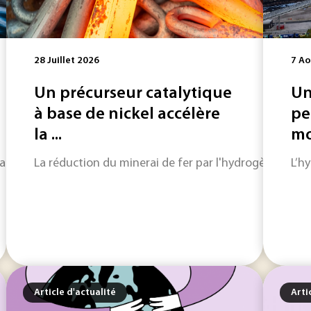
28 Juillet 2026
7 Ao
Un précurseur catalytique
Un
à base de nickel accélère
pe
la ...
mob
nt de la protection des ressources que de la capacité à trai
La réduction du minerai de fer par l'hydrogène est co
L’h
Article d'actualité
Arti