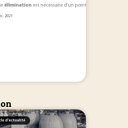
ltres plantés de roseaux ont connu un essor considérable depui
eur
élimination
est nécessaire d’un point de vue de santé hu
éc. 2021
ion
cle d'actualité