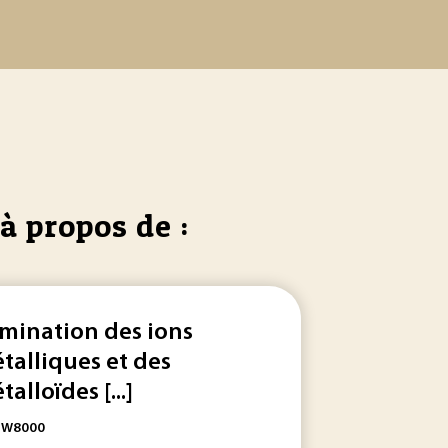
à propos de :
imination des ions
talliques et des
alloïdes [...]
: W8000
ation
ou leur valorisation – conditionne le coût global d’exploit