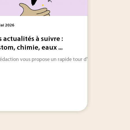
ai 2026
s actualités à suivre :
stom, chimie, eaux ...
rédaction vous propose un rapide tour d'horizon sur les inform
le dans les jours et les semaines à venir.
mations industrielles accélérées, la semaine met en lumière l