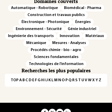
Domaines couverts
Automatique - Robotique
Biomédical - Pharma
Construction et travaux publics
Électronique - Photonique
Énergies
Environnement - Sécurité
Génie industriel
Ingénierie des transports
Innovation
Matériaux
Mécanique
Mesures - Analyses
Procédés chimie - bio - agro
Sciences fondamentales
Technologies de l'information
Recherches les plus populaires
TOP
·
A
·
B
·
C
·
D
·
E
·
F
·
G
·
H
·
I
·
J
·
K
·
L
·
M
·
N
·
O
·
P
·
Q
·
R
·
S
·
T
·
U
·
V
·
W
·
X
·
Y
·
Z