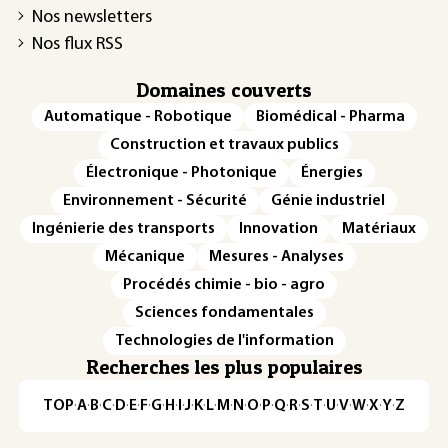
Nos newsletters
Nos flux RSS
Domaines couverts
Automatique - Robotique
Biomédical - Pharma
Construction et travaux publics
Électronique - Photonique
Énergies
Environnement - Sécurité
Génie industriel
Ingénierie des transports
Innovation
Matériaux
Mécanique
Mesures - Analyses
Procédés chimie - bio - agro
Sciences fondamentales
Technologies de l'information
Recherches les plus populaires
TOP
·
A
·
B
·
C
·
D
·
E
·
F
·
G
·
H
·
I
·
J
·
K
·
L
·
M
·
N
·
O
·
P
·
Q
·
R
·
S
·
T
·
U
·
V
·
W
·
X
·
Y
·
Z