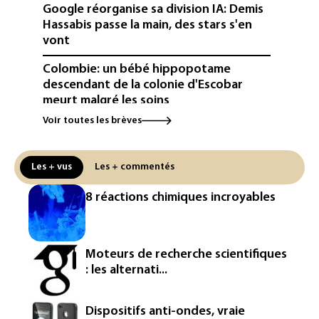
Google réorganise sa division IA: Demis
Hassabis passe la main, des stars s'en
vont
Colombie: un bébé hippopotame
descendant de la colonie d'Escobar
meurt malgré les soins
Voir toutes les brèves
Éclipse: une baisse temporaire de la
production d'électricité solaire
attendue en Europe
Les + vus
Les + commentés
L'Autriche bat son record absolu de
8 réactions chimiques incroyables
chaleur pour le deuxième jour d'affilée
Inde : Meta sommé de s'excuser après
le retrait d'une vidéo de Modi
Moteurs de recherche scientifiques
: les alternati...
La défense, voie de diversification pour
un secteur automobile à la peine
Dispositifs anti-ondes, vraie