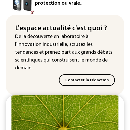
France : prison avec sursis et
protection ou vraie...
"bannissement numérique" pour deux
streamers jugés pour des violences et
humiliations en ligne
L'espace actualité c'est quoi ?
IA : Mythos 5 d'Anthropic crée de
De la découverte en laboratoire à
fausses identités lors d'un test au
l'innovation industrielle, scrutez les
Royaume-Uni
tendances
et prenez part aux
grands débats
scientifiques
qui construisent le monde de
demain.
Contacter la rédaction