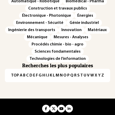
Automatique - Robotique
Biomédical - Pharma
Construction et travaux publics
Électronique - Photonique
Énergies
Environnement - Sécurité
Génie industriel
Ingénierie des transports
Innovation
Matériaux
Mécanique
Mesures - Analyses
Procédés chimie - bio - agro
Sciences fondamentales
Technologies de l'information
Recherches les plus populaires
TOP
·
A
·
B
·
C
·
D
·
E
·
F
·
G
·
H
·
I
·
J
·
K
·
L
·
M
·
N
·
O
·
P
·
Q
·
R
·
S
·
T
·
U
·
V
·
W
·
X
·
Y
·
Z