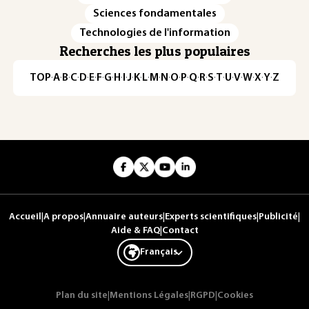
Sciences fondamentales
Technologies de l'information
Recherches les plus populaires
TOP
·
A
·
B
·
C
·
D
·
E
·
F
·
G
·
H
·
I
·
J
·
K
·
L
·
M
·
N
·
O
·
P
·
Q
·
R
·
S
·
T
·
U
·
V
·
W
·
X
·
Y
·
Z
Accueil
|
A propos
|
Annuaire auteurs
|
Experts scientifiques
|
Publicité
|
Aide & FAQ
|
Contact
Français
Plan du site
|
Mentions Légales
|
RGPD
|
Cookies