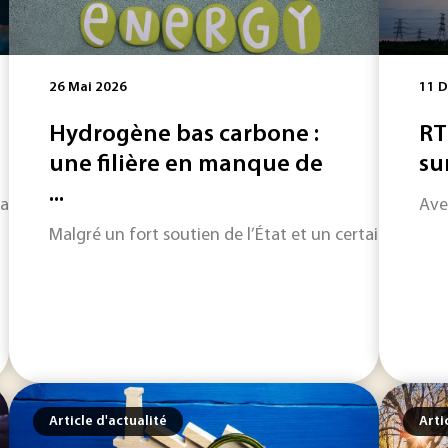
26 Mai 2026
11 
Hydrogène bas carbone :
RT
une filière en manque de
sur
...
agement par le secteur automobile. Bruxelles vient de renonc
Ave
Malgré un fort soutien de l’État et un certain engouem
Article d'actualité
Arti