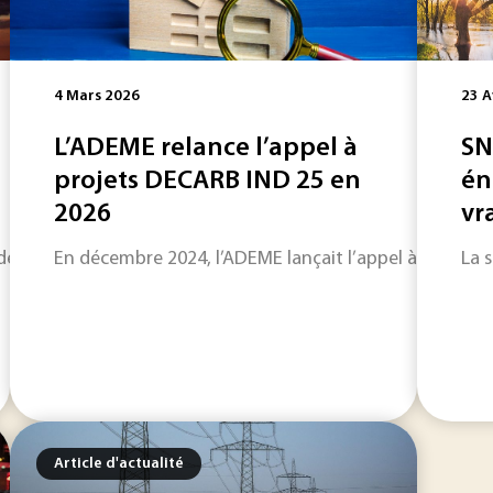
4 Mars 2026
23 A
L’ADEME relance l’appel à
SN
projets DECARB IND 25 en
én
2026
vra
devaient rendre la version finale de leur plan national éner
En décembre 2024, l’ADEME lançait l’appel à projets DE
La 
Article d'actualité