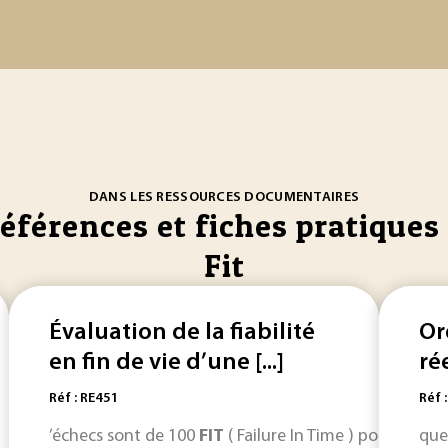
DANS LES RESSOURCES DOCUMENTAIRES
références et fiches pratiques 
Fit
Évaluation de la fiabilité
Or
en fin de vie d’une [...]
ré
Réf : RE451
Réf 
’échecs sont de 100
FIT
( Failure In Time ) pour chaq
que 