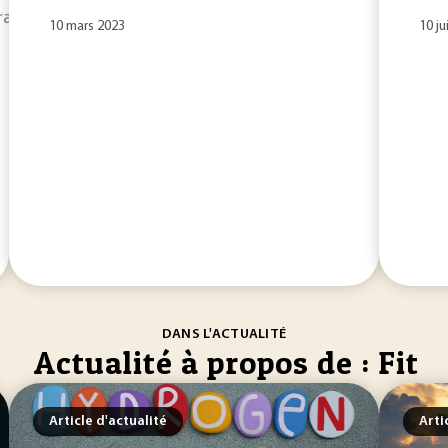
ramètre noté , qui s’exprime en
FIT
( Failure in Time... , déf
10 mars 2023
10 ju
DANS L'ACTUALITÉ
Actualité à propos de : Fit
Article d'actualité
Arti