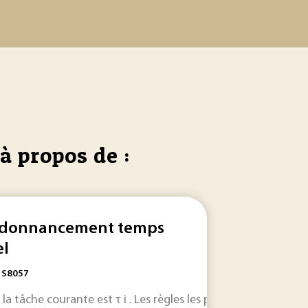
à propos de :
donnancement temps
el
: S8057
ue émetteur, 400
la tâche courante est τ i . Les règles les plus populaires sont 
FIT
pour chaque unité de contrôle de puissan