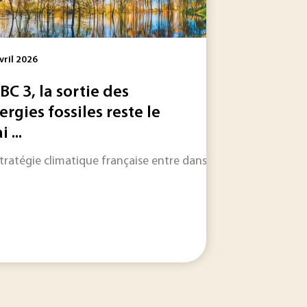
vril 2026
BC 3, la sortie des
ergies fossiles reste le
i ...
gie-climat (PNEC), suite aux engagements de l’Accord de...
CARB IND 25, dont le but est de diminuer les émissions de GES
stratégie climatique française entre dans une phase décisive. 