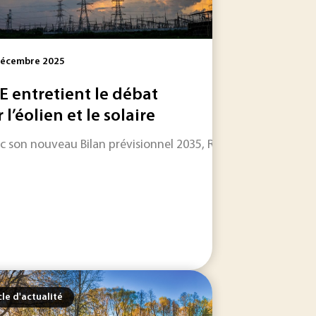
Décembre 2025
E entretient le débat
 l’éolien et le solaire
er à imposer le tout électrique en 2035, en ouvrant la...
c son nouveau Bilan prévisionnel 2035, RTE acte une abondan
ent de la part de l’industrie lourde, la filière hydrogène b
cle d'actualité