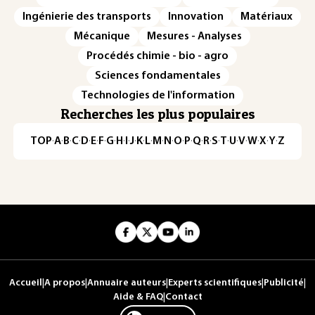
Ingénierie des transports
Innovation
Matériaux
Mécanique
Mesures - Analyses
Procédés chimie - bio - agro
Sciences fondamentales
Technologies de l'information
Recherches les plus populaires
TOP
·
A
·
B
·
C
·
D
·
E
·
F
·
G
·
H
·
I
·
J
·
K
·
L
·
M
·
N
·
O
·
P
·
Q
·
R
·
S
·
T
·
U
·
V
·
W
·
X
·
Y
·
Z
Accueil
|
A propos
|
Annuaire auteurs
|
Experts scientifiques
|
Publicité
|
Aide & FAQ
|
Contact