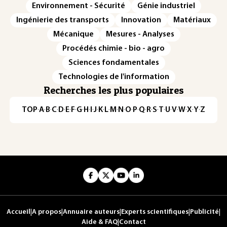
Environnement - Sécurité
Génie industriel
Ingénierie des transports
Innovation
Matériaux
Mécanique
Mesures - Analyses
Procédés chimie - bio - agro
Sciences fondamentales
Technologies de l'information
Recherches les plus populaires
TOP
·
A
·
B
·
C
·
D
·
E
·
F
·
G
·
H
·
I
·
J
·
K
·
L
·
M
·
N
·
O
·
P
·
Q
·
R
·
S
·
T
·
U
·
V
·
W
·
X
·
Y
·
Z
Accueil
|
A propos
|
Annuaire auteurs
|
Experts scientifiques
|
Publicité
|
Aide & FAQ
|
Contact