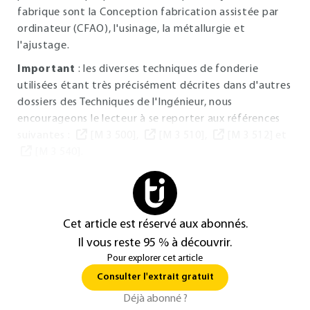
fabrique sont la Conception fabrication assistée par
ordinateur (CFAO), l'usinage, la métallurgie et
l'ajustage.
Important
: les diverses techniques de fonderie
utilisées étant très précisément décrites dans d'autres
dossiers des Techniques de l'Ingénieur, nous
encourageons le lecteur à se reporter aux références
suivantes :
[M 3 500],
[M 3 510],
[M 3 512] et
[M 3 540].
Cet article est réservé aux abonnés.
Il vous reste 95 % à découvrir.
Pour explorer cet article
Consulter l'extrait gratuit
Déjà abonné ?