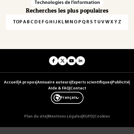
Technologies de l'information
Recherches les plus populaires
TOP
·
A
·
B
·
C
·
D
·
E
·
F
·
G
·
H
·
I
·
J
·
K
·
L
·
M
·
N
·
O
·
P
·
Q
·
R
·
S
·
T
·
U
·
V
·
W
·
X
·
Y
·
Z
Accueil
|
A propos
|
Annuaire auteurs
|
Experts scientifiques
|
Publicité
|
Aide & FAQ
|
Contact
Français
Plan du site
|
Mentions Légales
|
RGPD
|
Cookies