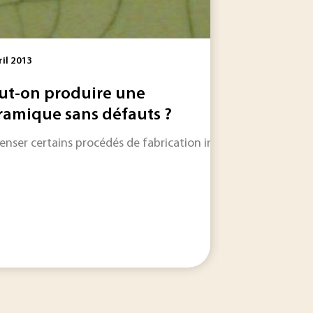
ril 2013
ut-on produire une
ramique sans défauts ?
eur vous ouvre gratuitement un article de chaque base docu
nser certains procédés de fabrication industrielle des cérami
re la consommation d'énergie de nombreux équipements. Yan