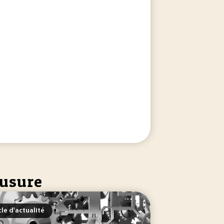
 usure
cle d'actualité