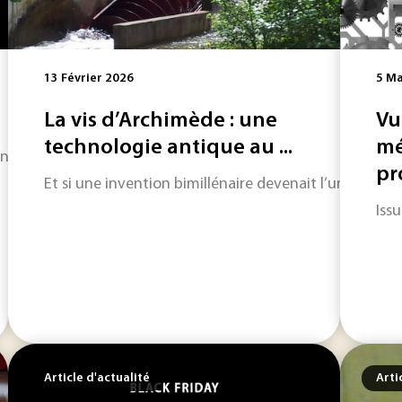
13 Février 2026
5 Ma
La vis d’Archimède : une
Vu
technologie antique au ...
mé
énieur vous ouvre un article de chaque base documentaire 
pro
Et si une invention bimillénaire devenait l’une des so
Iss
Article d'actualité
Arti