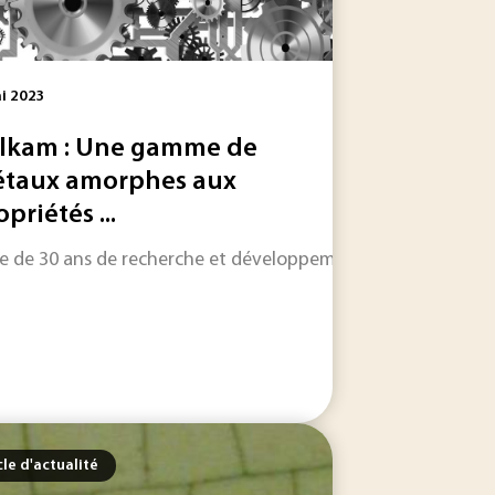
i 2023
lkam : Une gamme de
taux amorphes aux
gratuitement pendant 24 h !
priétés ...
lutions les plus pertinentes aux défis énergétiques contempor
ue de 30 ans de recherche et développement, la start-up Vu
cle d'actualité