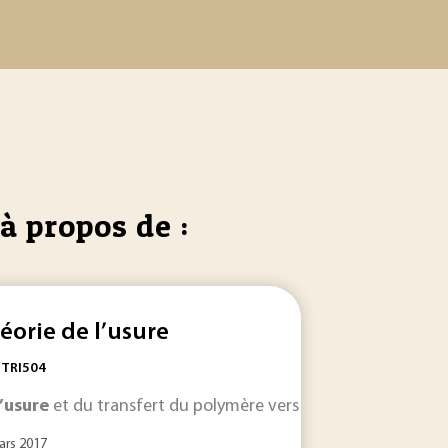
à propos de :
éorie de l’usure
: TRI504
que... , et
r le volume d’
l’usure
et du transfert du polymère vers le métal sur le coef
l’usure,
usure
de la force normale...
c’est-à-dire une perte de matière des cor
frottants
à l’aide
ars 2017