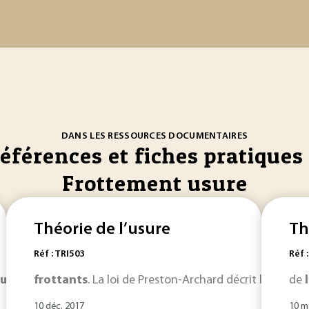
DANS LES RESSOURCES DOCUMENTAIRES
références et fiches pratiques 
Frottement usure
Théorie de l’usure
Th
Réf : TRI503
Réf 
ure
d’origine mécanique (abrasion, adhésion, fatigue mécani
frottants
. La loi de Preston-Archard décrit l’effet su
de
10 déc. 2017
10 m