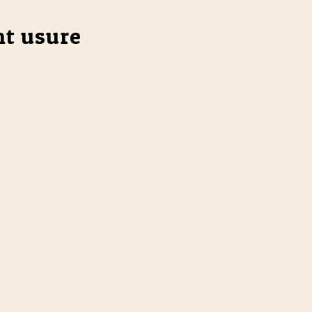
nt usure
prévoir.
finir les performances d'un lubrifiant de mise en forme et 