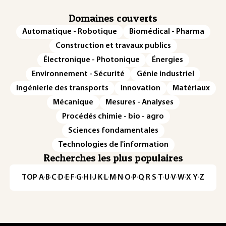
Domaines couverts
Automatique - Robotique
Biomédical - Pharma
Construction et travaux publics
Électronique - Photonique
Énergies
Environnement - Sécurité
Génie industriel
Ingénierie des transports
Innovation
Matériaux
Mécanique
Mesures - Analyses
Procédés chimie - bio - agro
Sciences fondamentales
Technologies de l'information
Recherches les plus populaires
TOP
·
A
·
B
·
C
·
D
·
E
·
F
·
G
·
H
·
I
·
J
·
K
·
L
·
M
·
N
·
O
·
P
·
Q
·
R
·
S
·
T
·
U
·
V
·
W
·
X
·
Y
·
Z