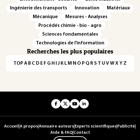
Ingénierie des transports
Innovation
Matériaux
Mécanique
Mesures - Analyses
Procédés chimie - bio - agro
Sciences fondamentales
Technologies de l'information
Recherches les plus populaires
TOP
·
A
·
B
·
C
·
D
·
E
·
F
·
G
·
H
·
I
·
J
·
K
·
L
·
M
·
N
·
O
·
P
·
Q
·
R
·
S
·
T
·
U
·
V
·
W
·
X
·
Y
·
Z
Accueil
|
A propos
|
Annuaire auteurs
|
Experts scientifiques
|
Publicité
|
Aide & FAQ
|
Contact