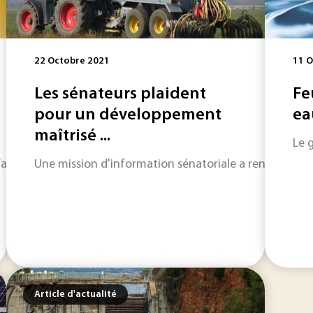
22 Octobre 2021
11 O
Les sénateurs plaident
Fe
pour un développement
ea
maîtrisé ...
Le 
abriqués sur le territoire français consacre quinze années de 
Une mission d'information sénatoriale a rendu publi
Article d'actualité