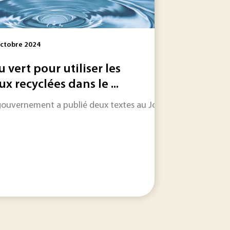
ctobre 2024
u vert pour utiliser les
ux recyclées dans le ...
gouvernement a publié deux textes au Journal officiel rendan
transformation industrielle. Il montre aussi que l’électrificat
c un rapport sur le thème de la méthanisation. Le documen