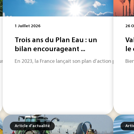
1 Juillet 2026
26 O
Trois ans du Plan Eau : un
Va
bilan encourageant ...
le
’une des solutions les plus pertinentes aux défis énergétique
En 2023, la France lançait son plan d’action pour une
Bie
Article d'actualité
Arti