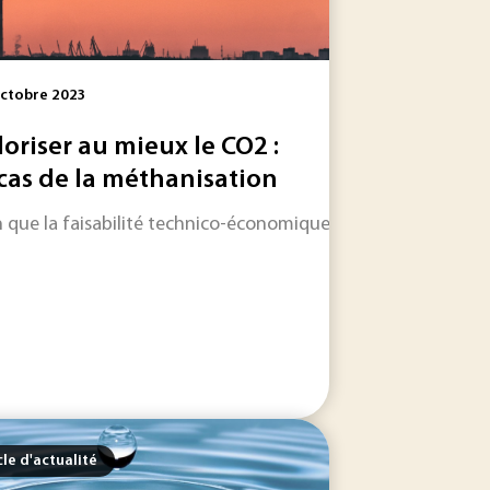
ctobre 2023
loriser au mieux le CO2 :
 cas de la méthanisation
s contemporains ? Longtemps associée à l’irrigation et...
 action résiliente et concertée de l’eau. Avec ses 53 mesures
n que la faisabilité technico-économique de valoriser le CO2
cle d'actualité