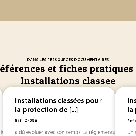
DANS LES RESSOURCES DOCUMENTAIRES
références et fiches pratiques 
Installations classee
Installations classées pour
In
la protection de [...]
la 
Réf : G4230
Réf 
 vis-à-vis de la réglementation des
a dû évoluer avec son temps. La réglementation des
installations
classées
Un 
...