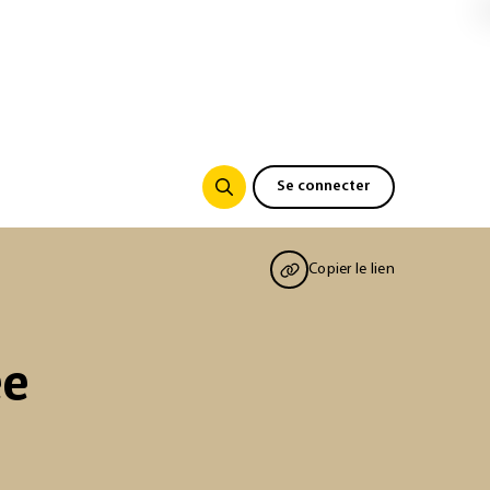
Se connecter
Copier le lien
ee