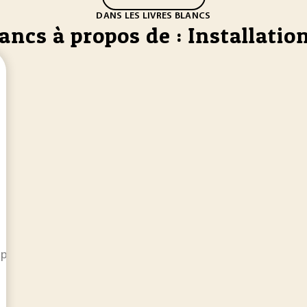
DANS LES LIVRES BLANCS
ancs à propos de : Installatio
rmettent d'identifier le régime applicable au titre de laquell