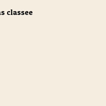
ns classee
e l'activité ou l'installation est classée.