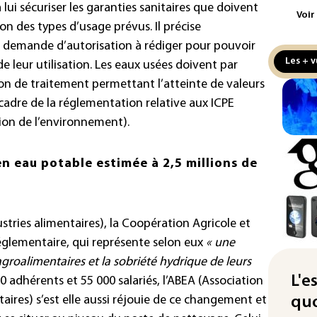
lui sécuriser les garanties sanitaires que doivent
Jeu
Voir
VI"
on des types d’usage prévus. Il précise
Net
demande d’autorisation à rédiger pour pouvoir
Les + v
 de leur utilisation. Les eaux usées doivent par
Dan
cha
on de traitement permettant l’atteinte de valeurs
pou
 cadre de la réglementation relative aux ICPE
tion de l’environnement).
Met
log
Ant
n eau potable estimée à 2,5 millions de
Goo
Dem
sta
stries alimentaires), la Coopération Agricole et
réglementaire, qui représente selon eux
« une
Col
des
groalimentaires et la sobriété hydrique de leurs
d'E
L'e
 adhérents et 55 000 salariés, l’ABEA (Association
ires) s’est elle aussi réjouie de ce changement et
quo
Écl