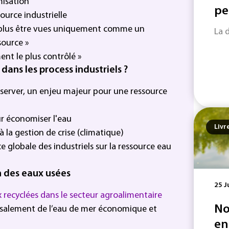
misation
pe
ource industrielle
t plus être vues uniquement comme un
La 
ource »
ment le plus contrôlé »
ans les process industriels ?
éserver, un enjeu majeur pour une ressource
ur économiser l'eau
Livr
à la gestion de crise (climatique)
ce globale des industriels sur la ressource eau
n des eaux usées
25 J
ux recyclées dans le secteur agroalimentaire
No
salement de l’eau de mer économique et
en