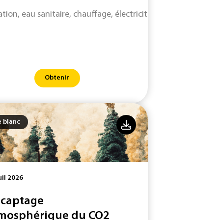
lation, eau sanitaire, chauffage, électricité : dimensionner
Obtenir
e blanc
uil 2026
 captage
mosphérique du CO2