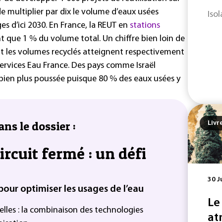
 de multiplier par dix le volume d’eaux usées
Iso
ges d’ici 2030. En France, la REUT en
stations
 que 1 % du volume total. Un chiffre bien loin de
nt les volumes recyclés atteignent respectivement
Services Eau France. Des pays comme Israël
bien plus poussée puisque 80 % des eaux usées y
ans le dossier :
Livr
circuit fermé : un défi
30 J
our optimiser les usages de l’eau
Le
elles : la combinaison des technologies
at