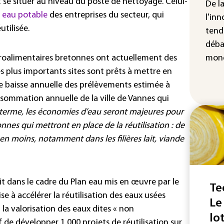
 se situer au niveau du poste de nettoyage. Celui-
la 
De l
att
n
eau potable
des entreprises du secteur, qui
l'inn
tilisée.
tend
déba
groalimentaires bretonnes ont actuellement des
mond
es plus importants sites sont prêts à mettre en
une baisse annuelle des prélèvements estimée à
onsommation annuelle de la ville de Vannes qui
terme, les économies d’eau seront majeures pour
nnes qui mettront en place de la réutilisation : de
en moins, notamment dans les filières lait, viande
it dans le cadre du Plan eau mis en œuvre par le
Te
 à accélérer la réutilisation des eaux usées
Le
 la valorisation des eaux dites « non
lo
 de développer 1 000 projets de réutilisation sur