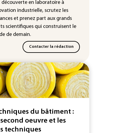
production d'électricité solaire
a découverte en laboratoire à
endue en Europe
ovation industrielle, scrutez les
ances
et prenez part aux
grands
ts scientifiques
qui construisent le
e de demain.
Contacter la rédaction
chniques du bâtiment :
 second oeuvre et les
ts techniques