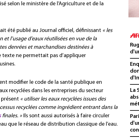
é selon le ministère de l’Agriculture et de la
it été publié au Journal officiel, définissant
« les
 et l’usage d’eaux réutilisées en vue de la
Rug
utes denrées et marchandises destinées à
d'u
 texte ne permettait pas d’appliquer
usines.
Enq
don
d'I
ent modifier le code de la santé publique en
La 
 eaux recyclées dans les entreprises du secteur
abs
à présent
« utiliser les eaux recyclées issues des
mét
ocessus recyclées comme ingrédient entrant dans la
s
finales. »
Ils sont aussi autorisés à faire circuler
Par
d'u
au que le réseau de distribution classique de l’eau.
con