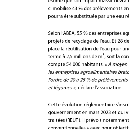
estime que son impact massif devrait
ci mobilise 43 % des prélèvements e
pourra être substituée par une eau réu
Selon l’ABEA, 55 % des entreprises a
projets de recyclage de l’eau. Et 28 d
place la réutilisation de l’eau pour 
3
terme à 2,5 millions de m
, soit la c
compte 54 000 habitants.
« A moyen 
les entreprises agroalimentaires breto
l’ordre de 20 à 25 % de prélèvements 
et légumes »
, déclare l’association.
Cette évolution réglementaire s’inscr
gouvernement en mars 2023 et qui vise
traitées (REUT). Il prévoit notamment
conventionnelles » avec pour objectif