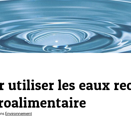
 utiliser les eaux r
groalimentaire
ans
Environnement