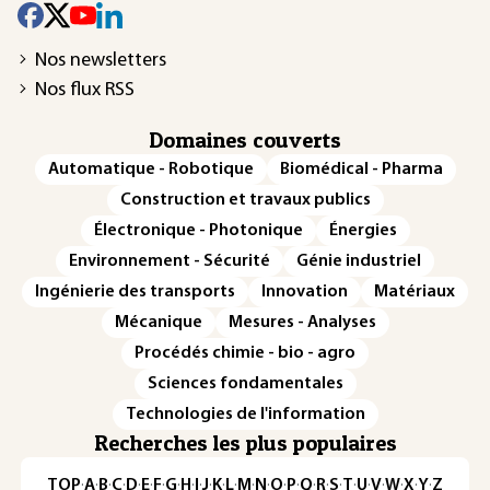
Nos newsletters
Nos flux RSS
Domaines couverts
Automatique - Robotique
Biomédical - Pharma
Construction et travaux publics
Électronique - Photonique
Énergies
Environnement - Sécurité
Génie industriel
Ingénierie des transports
Innovation
Matériaux
Mécanique
Mesures - Analyses
Procédés chimie - bio - agro
Sciences fondamentales
Technologies de l'information
Recherches les plus populaires
TOP
·
A
·
B
·
C
·
D
·
E
·
F
·
G
·
H
·
I
·
J
·
K
·
L
·
M
·
N
·
O
·
P
·
Q
·
R
·
S
·
T
·
U
·
V
·
W
·
X
·
Y
·
Z