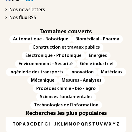
Nos newsletters
Nos flux RSS
Domaines couverts
Automatique - Robotique
Biomédical - Pharma
Construction et travaux publics
Électronique - Photonique
Énergies
Environnement - Sécurité
Génie industriel
Ingénierie des transports
Innovation
Matériaux
Mécanique
Mesures - Analyses
Procédés chimie - bio - agro
Sciences fondamentales
Technologies de l'information
Recherches les plus populaires
TOP
·
A
·
B
·
C
·
D
·
E
·
F
·
G
·
H
·
I
·
J
·
K
·
L
·
M
·
N
·
O
·
P
·
Q
·
R
·
S
·
T
·
U
·
V
·
W
·
X
·
Y
·
Z