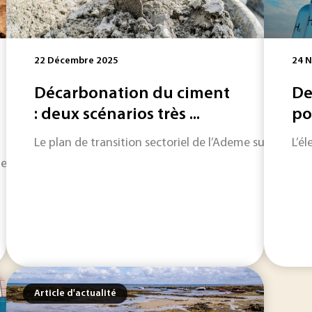
22 Décembre 2025
24 
Décarbonation du ciment
De
: deux scénarios très ...
po
Le plan de transition sectoriel de l’Ademe sur l’indu
L’é
tent la France à rude épreuve, avec des effets sur notre sant
Article d'actualité