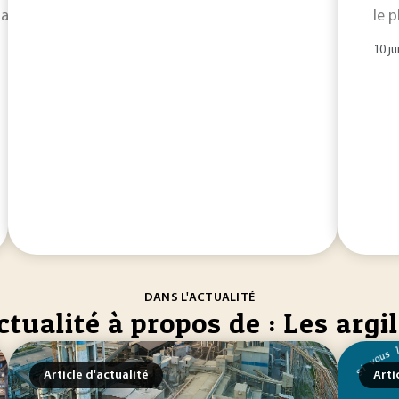
préparation de nanocomposites à base de polypropylène et d'
le 
a
10 ju
DANS L'ACTUALITÉ
ctualité à propos de : Les argi
Article d'actualité
Arti