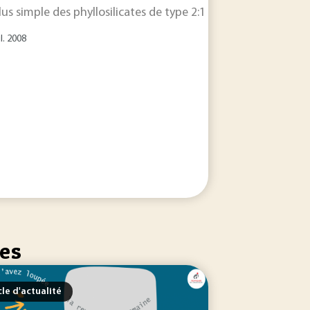
plus simple des phyllosilicates de type 2:1 qui compte dans se
rgile
lamellaire... ’une petite quantité (quelques pourcents 
il. 2008
les
cle d'actualité