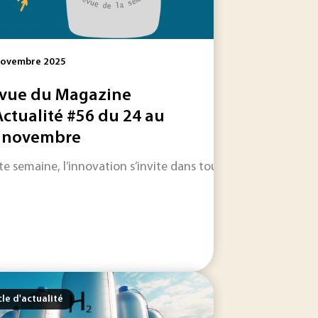
Novembre 2025
vue du Magazine
Actualité #56 du 24 au
 novembre
 chercheurs et chercheuses du CNRS et de l’Université Paris.
 initiative internationale consacrée à la décarbonation des in
e semaine, l’innovation s’invite dans tous les secteurs : des 
cle d'actualité