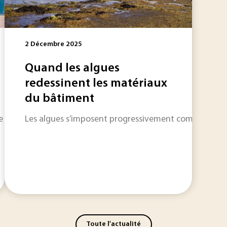
2 Décembre 2025
Quand les algues
redessinent les matériaux
du bâtiment
ige vers une augmentation moyenne des températures de 4 °C 
Les algues s’imposent progressivement comme une r
Toute l'actualité