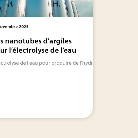
Novembre 2025
s nanotubes d’argiles
ur l’électrolyse de l’eau
strie cimentière montre que le développement des solutions d
lectrolyse de l’eau pour produire de l’hydrogène vert est en 
é, la faune, la flore, mais aussi sur l’économie. Au-delà...