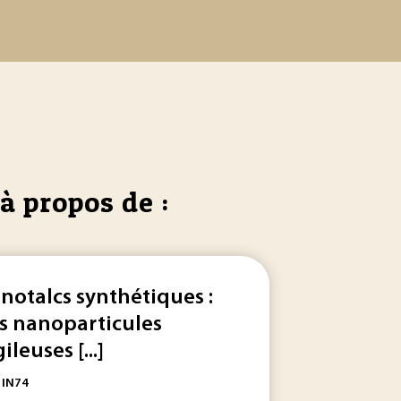
à propos de :
notalcs synthétiques :
s nanoparticules
ileuses [...]
nes. En premier lieu, la terre extraite à la carrière... . Ces 
: IN74