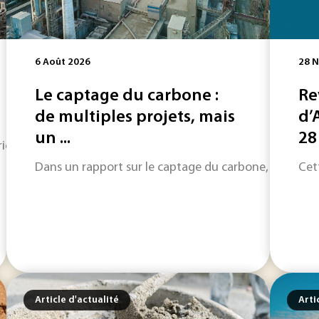
6 Août 2026
28 
Le captage du carbone :
Re
de multiples projets, mais
d’
un ...
28
origine de près de 8 % des émissions de CO2 anthropique, des
Dans un rapport sur le captage du carbone, LeadIT, une
Cett
Article d'actualité
Arti