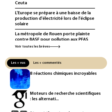
Ceuta
L'Europe se prépare à une baisse de la
production d'électricité lors de l'éclipse
solaire
La métropole de Rouen porte plainte
contre BASF pour pollution aux PFAS
Voir toutes les brèves
Canicule: à l'arrêt depuis fin juillet, la
centrale de Golfech reconnectée au
réseau
Les + vus
Les + commentés
Véhicules de livraison autonomes: la
8 réactions chimiques incroyables
France ouvre la voie à leur
homologation
Iris³: Eutelsat investira 3,4 milliards
Moteurs de recherche scientifiques
d'euros dans la future constellation
: les alternati...
européenne