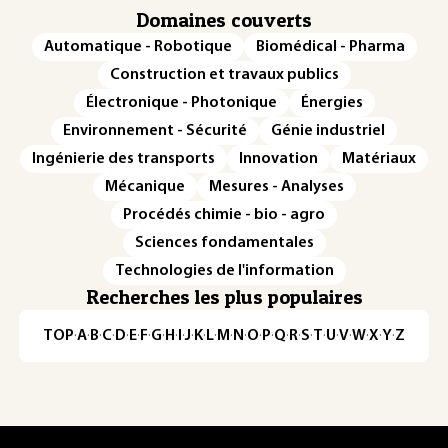
Domaines couverts
Automatique - Robotique
Biomédical - Pharma
Construction et travaux publics
Électronique - Photonique
Énergies
Environnement - Sécurité
Génie industriel
Ingénierie des transports
Innovation
Matériaux
Mécanique
Mesures - Analyses
Procédés chimie - bio - agro
Sciences fondamentales
Technologies de l'information
Recherches les plus populaires
TOP
·
A
·
B
·
C
·
D
·
E
·
F
·
G
·
H
·
I
·
J
·
K
·
L
·
M
·
N
·
O
·
P
·
Q
·
R
·
S
·
T
·
U
·
V
·
W
·
X
·
Y
·
Z