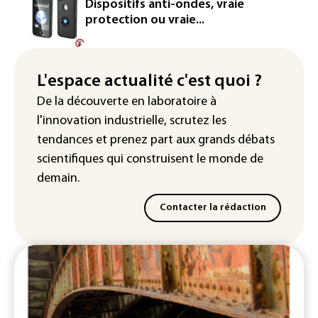
Le magazine VSD racheté par
Dispositifs anti-ondes, vraie
l'entrepreneur Vianney d'Alançon
protection ou vraie...
La production française de maïs
attendue au plus bas depuis 1980
L'espace actualité c'est quoi ?
"Retour en force" progressif de la
De la découverte en laboratoire à
chaleur dans les prochains jours en
l'innovation industrielle, scrutez les
France
tendances
et prenez part aux
grands débats
scientifiques
qui construisent le monde de
demain.
Contacter la rédaction