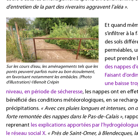
d’entretien de la part des riverains aggravent l’aléa »
.
Et quand même
s’infiltrer à l
des sols différ
perméables, 
peut prendre le
des nappes d’
Sur les cours d’eau, les aménagements tels que les
ponts peuvent parfois nuire au bon écoulement,
Faisant d’ordi
en favorisant notamment les embâcles. (Photo
d’illustration) ©Benoît Crépin
une baisse tr
niveau, en période de sécheresse
, les nappes ont en effe
bénéficié des conditions météorologiques, en se recharg
précipitations.
« Avec ces pluies longues et intenses, on 
forte remontée des nappes dans le Pas-de-Calais »
, rapp
reprenant
les explications apportées par l’hydrogéologu
le réseau social X
.
« Près de Saint-Omer, à Blendecques, l