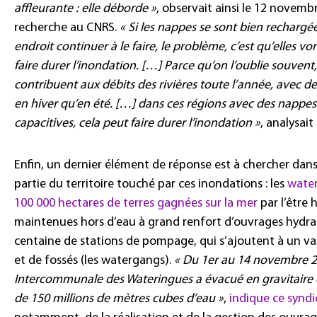
affleurante : elle déborde »
, observait ainsi le 12 novembr
recherche au CNRS.
« Si les nappes se sont bien rechargé
endroit continuer à le faire, le problème, c’est qu’elles vo
faire durer l’inondation. […] Parce qu’on l’oublie souvent
contribuent aux débits des rivières toute l’année, avec de
en hiver qu’en été. […] dans ces régions avec des nappes 
capacitives, cela peut faire durer l’inondation »
, analysait 
Enfin, un dernier élément de réponse est à chercher da
partie du territoire touché par ces inondations : les
wate
100 000 hectares de terres gagnées sur la mer
par l’être 
maintenues hors d’eau à grand renfort d’ouvrages hydrau
centaine de stations de pompage, qui s’ajoutent à un v
et de fossés (les watergangs).
« Du 1er au 14 novembre 20
Intercommunale des Wateringues a évacué en gravitaire
de 150 millions de mètres cubes d’eau »
,
indique ce syndi