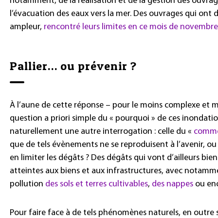
notamment, de la réalisation et de la gestion des ouvr
l’évacuation des eaux vers la mer. Des ouvrages qui ont 
ampleur,
rencontré leurs limites en ce mois de novembr
Pallier… ou prévenir ?
À l’aune de cette réponse – pour le moins complexe et mul
question a priori simple du « pourquoi » de ces inondati
naturellement une autre interrogation : celle du «
comm
que de tels évènements ne se reproduisent à l’avenir, 
en limiter les dégâts ? Des dégâts qui vont d’ailleurs bie
atteintes aux biens et aux infrastructures, avec notamm
pollution
des sols et terres cultivables
,
des nappes
ou en
Pour faire face à de tels phénomènes naturels, en outre