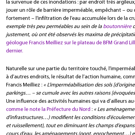
la survenue de ces inondations : par endroit très argileux,
jouer un rôle de barrière imperméable, empêchant – ou 
fortement – l’infiltration de l’eau accumulée lors de la cr
exemple très peu perméables au sein de la
boutonnière
d
justement, où ont été observés les maxima de précipitat
géologue Francis Meilliez sur le plateau de BFM Grand Li
dernier.
Naturelle sur une partie du territoire touché, l’imperméabi
à d’autres endroits, le résultat de l’action humaine, com
Francis Meilliez :
« L’imperméabilisation des sols [d’origin
parkings… – se cumule avec les autres raisons [évoqué
Une influence des activités humaines qui va d’ailleurs au
comme le note la Préfecture du Nord
:
« Les aménagement
d’infrastructures…) modifient les conditions d’écouleme
et ruissellement), tout en diminuant les champs d’expansi
cours d’eau, les aménagements (pont, enrochement…) et