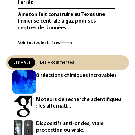
l'arrêt
Amazon fait construire au Texas une
immense centrale à gaz pour ses
centres de données
L'UE demande à Meta et TikTok de
Voir toutes les brèves
renforcer la surveillance et la
vérification des faits après l'affaire de
Ceuta
Les + vus
Les + commentés
L'Europe se prépare à une baisse de la
8 réactions chimiques incroyables
production d'électricité lors de l'éclipse
solaire
La métropole de Rouen porte plainte
Moteurs de recherche scientifiques
contre BASF pour pollution aux PFAS
: les alternati...
Canicule: à l'arrêt depuis fin juillet, la
centrale de Golfech reconnectée au
Dispositifs anti-ondes, vraie
réseau
protection ou vraie...