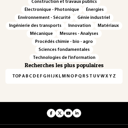
Construction et travaux publics
Électronique - Photonique
Énergies
Environnement - Sécurité
Génie industriel
Ingénierie des transports
Innovation
Matériaux
Mécanique
Mesures - Analyses
Procédés chimie - bio - agro
Sciences fondamentales
Technologies de l'information
Recherches les plus populaires
TOP
·
A
·
B
·
C
·
D
·
E
·
F
·
G
·
H
·
I
·
J
·
K
·
L
·
M
·
N
·
O
·
P
·
Q
·
R
·
S
·
T
·
U
·
V
·
W
·
X
·
Y
·
Z