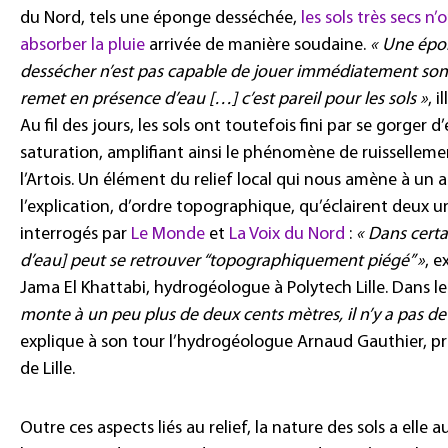
du Nord, tels une éponge desséchée,
les sols très secs n
absorber la pluie
arrivée de manière soudaine.
« Une épon
dessécher n’est pas capable de jouer immédiatement son
remet en présence d’eau […] c’est pareil pour les sols »
, i
Au fil des jours, les sols ont toutefois fini par se gorger d
saturation, amplifiant ainsi le phénomène de ruisselleme
l’Artois. Un élément du relief local qui nous amène à un 
l’explication, d’ordre topographique, qu’éclairent deux univ
interrogés par
Le Monde
et
La Voix du Nord
:
« Dans certa
d’eau] peut se retrouver “topographiquement piégé” »
, e
Jama El Khattabi, hydrogéologue à Polytech Lille. Dans l
monte à un peu plus de deux cents mètres, il n’y a pas de
explique à son tour l’hydrogéologue Arnaud Gauthier, pro
de Lille.
Outre ces aspects liés au relief, la nature des sols a elle 