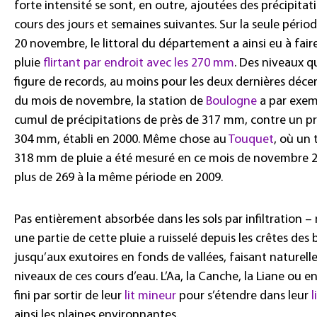
forte intensité se sont, en outre, ajoutées des précipita
cours des jours et semaines suivantes. Sur la seule pério
20 novembre, le littoral du département a ainsi eu à fair
pluie
flirtant par endroit avec les 270 mm
. Des niveaux q
figure de records, au moins pour les deux dernières déce
du mois de novembre, la station de
Boulogne
a par exem
cumul de précipitations de près de 317 mm, contre un p
304 mm, établi en 2000. Même chose au
Touquet
, où un 
318 mm de pluie a été mesuré en ce mois de novembre 2
plus de 269 à la même période en 2009.
Pas entièrement absorbée dans les sols par infiltration –
une partie de cette pluie a ruisselé depuis les crêtes des 
jusqu’aux exutoires en fonds de vallées, faisant naturel
niveaux de ces cours d’eau. L’Aa, la Canche, la Liane ou 
fini par sortir de leur
lit mineur
pour s’étendre dans leur
l
ainsi les plaines environnantes.