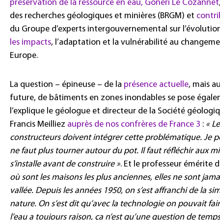
préservation de la ressource en eau, Gonéri Le Cozannet
des recherches géologiques et minières (BRGM) et
contr
du Groupe d’experts intergouvernemental sur l’évolutio
les impacts
, l’adaptation et la vulnérabilité au changem
Europe.
La question – épineuse – de la
présence actuelle
, mais a
future, de bâtiments en zones inondables se pose éga
l’explique le géologue et directeur de la Société géolog
Francis Meilliez
auprès de nos confrères de France 3
:
« L
constructeurs doivent intégrer cette problématique. Je p
ne faut plus tourner autour du pot. Il faut réfléchir aux m
s’installe avant de construire »
. Et le professeur émérite 
où sont les maisons les plus anciennes, elles ne sont jama
vallée. Depuis les années 1950, on s’est affranchi de la si
nature. On s’est dit qu’avec la technologie on pouvait fa
l’eau a toujours raison, ça n’est qu’une question de temps