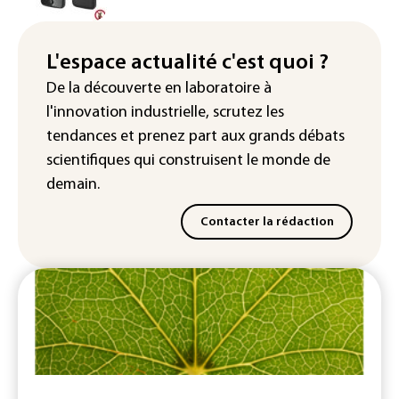
Véhicules de livraison autonomes: la
France ouvre la voie à leur
homologation
L'espace actualité c'est quoi ?
De la découverte en laboratoire à
Iris³: Eutelsat investira 3,4 milliards
l'innovation industrielle, scrutez les
d'euros dans la future constellation
européenne
tendances
et prenez part aux
grands débats
scientifiques
qui construisent le monde de
demain.
Contacter la rédaction