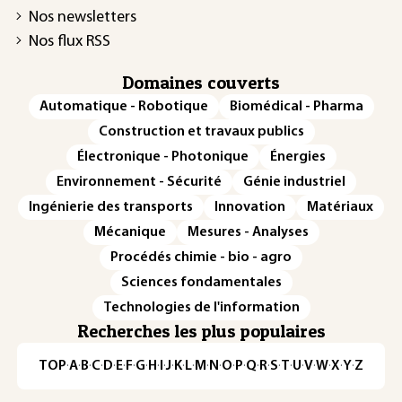
Nos newsletters
Nos flux RSS
Domaines couverts
Automatique - Robotique
Biomédical - Pharma
Construction et travaux publics
Électronique - Photonique
Énergies
Environnement - Sécurité
Génie industriel
Ingénierie des transports
Innovation
Matériaux
Mécanique
Mesures - Analyses
Procédés chimie - bio - agro
Sciences fondamentales
Technologies de l'information
Recherches les plus populaires
TOP
·
A
·
B
·
C
·
D
·
E
·
F
·
G
·
H
·
I
·
J
·
K
·
L
·
M
·
N
·
O
·
P
·
Q
·
R
·
S
·
T
·
U
·
V
·
W
·
X
·
Y
·
Z